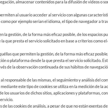
vegación, almacenar contenidos para la difusión de videos o so
ermiten al usuario acceder al servicio con algunas característ
o como por ejemplo serian el idioma, el tipo de navegador a trav
 la gestión, de la forma más eficaz posible, de los espacios pub
a que presta el servicio solicitado en base a criterios como el
las que permiten la gestión, de la forma más eficaz posible, d
ción o plataforma desde la que presta el servicio solicitado. E
és de la observación continuada de sus hábitos de navegación,
al responsable de las mismas, el seguimiento y análisis del com
ediante este tipo de cookies se utiliza en la medición de la ac
 los usuarios de dichos sitios, aplicaciones y plataformas, con 
ervicio.
 de las cookies de análisis, a pesar de que no están exentas 