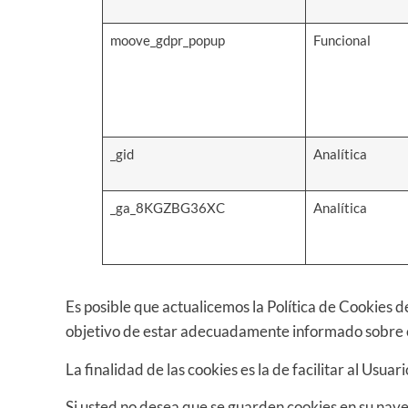
moove_gdpr_popup
Funcional
_gid
Analítica
_ga_8KGZBG36XC
Analítica
Es posible que actualicemos la Política de Cookies d
objetivo de estar adecuadamente informado sobre 
La finalidad de las cookies es la de facilitar al Usua
Si usted no desea que se guarden cookies en su nave