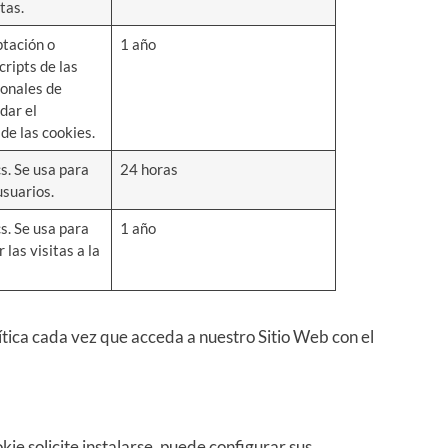
tas.
ptación o
1 año
cripts de las
ionales de
dar el
de las cookies.
s. Se usa para
24 horas
usuarios.
s. Se usa para
1 año
 las visitas a la
ítica cada vez que acceda a nuestro Sitio Web con el
ie solicite instalarse, puede configurar sus