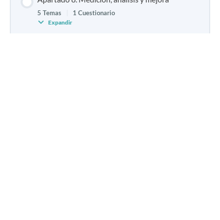
5 Temas
|
1 Cuestionario
Expandir
Apartado 9. Recursos
Caso Práctico y Soluciones
Cuestionario final M060100